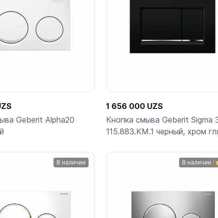
UZS
1 656 000 UZS
ыва Geberit Alpha20
Кнопка смыва Geberit Sigma 
й
115.883.KM.1 черный, хром г
В наличии
В наличии
Подписаться
В корз
шт