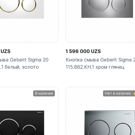
 UZS
1 596 000 UZS
ыва Geberit Sigma 20
Кнопка смыва Geberit Sigma 
.1 белый. золото
115.882.KH.1 хром глянец
В наличии
Нет в наличии
В корзину
В корз
шт
шт