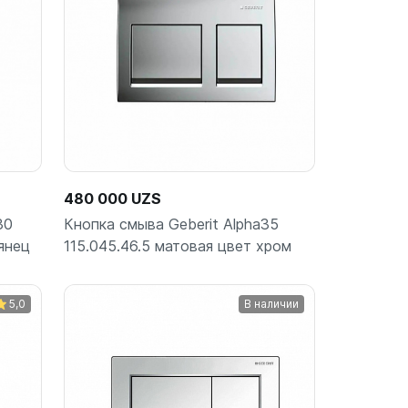
480 000 UZS
30
Кнопка смыва Geberit Alpha35
лянец
115.045.46.5 матовая цвет хром
5,0
В наличии
ину
Подписаться