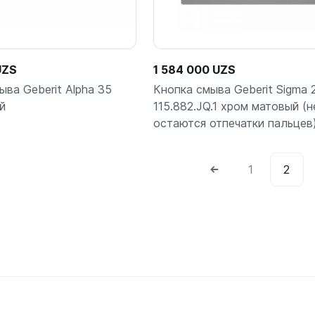
UZS
1 584 000 UZS
ыва Geberit Alpha 35
Кнопка смыва Geberit Sigma 
й
115.882.JQ.1 хром матовый (н
остаются отпечатки пальцев
1
2
В корзину
В корз
шт
шт