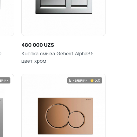
480 000 UZS
0
Кнопка смыва Geberit Alpha35
цвет хром
личии
В наличии
5,0
В корзину
шт