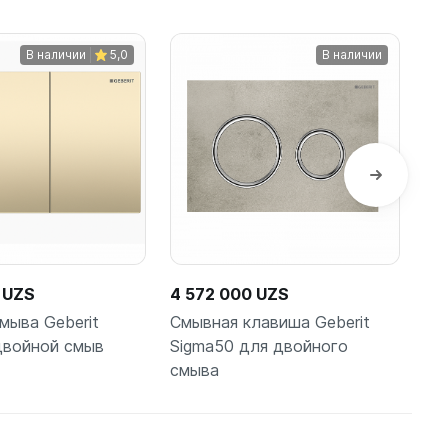
В наличии
5,0
В наличии
 UZS
4 572 000 UZS
7 
мыва Geberit
Смывная клавиша Geberit
Кн
 двойной смыв
Sigma50 для двойного
50
смыва