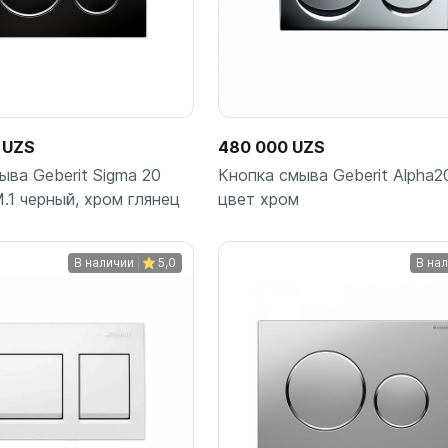
 UZS
480 000 UZS
ыва Geberit Sigma 20
Кнопка смыва Geberit Alpha2
.1 черный, хром глянец
цвет хром
В наличии
5,0
В на
В корзину
Подписаться
шт