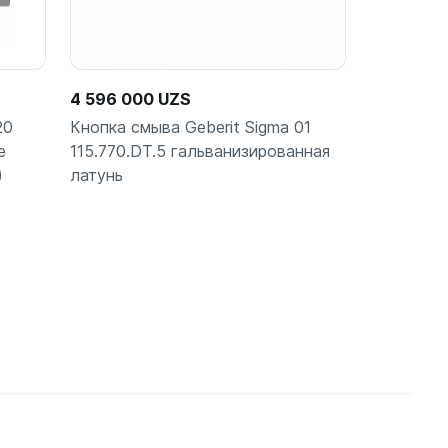
4 596 000 UZS
20
Кнопка смыва Geberit Sigma 01
е
115.770.DT.5 гальванизированная
)
латунь
ину
В корзину
шт