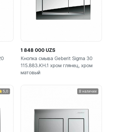
1 848 000 UZS
20
Кнопка смыва Geberit Sigma 30
115.883.KH.1 хром глянец, хром
матовый
5,0
В наличии
ину
В корзину
шт