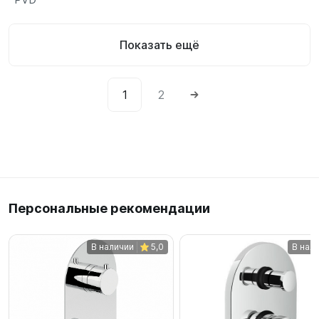
Показать ещё
1
2
Персональные рекомендации
В наличии
5,0
В нал