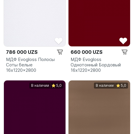
786 000 UZS
660 000 UZS
МДФ Evogloss Полосы
МДФ Evogloss
Соты белые
Однотонный Бордовый
16x1220x2800
16x1220x2800
В наличии
5,0
В наличии
5,0