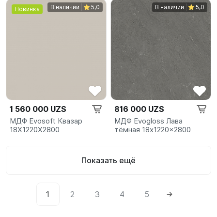
В наличии
5,0
В наличии
5,0
Новинка
1 560 000 UZS
816 000 UZS
МДФ Evosoft Квазар
МДФ Evogloss Лава
18X1220X2800
тёмная 18x1220x2800
Показать ещё
1
2
3
4
5