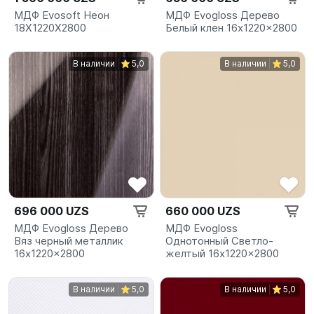
МДФ Evosoft Неон
МДФ Evogloss Дерево
18X1220X2800
Белый клен 16x1220x2800
В наличии
5,0
В наличии
5,0
696 000 UZS
660 000 UZS
МДФ Evogloss Дерево
МДФ Evogloss
Вяз черный металлик
Однотонный Светло-
16x1220x2800
желтый 16x1220x2800
В наличии
5,0
В наличии
5,0