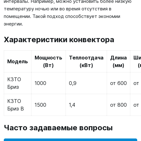
интервалы. Например, можно установить более низкую
температуру ночью или во время отсутствия в
помещении. Такой подход способствует экономии
энергии.
Характеристики конвектора
Мощность
Теплоотдача
Длина
Ши
Модель
(Вт)
(кВт)
(мм)
(
КЗТО
1000
0,9
от 600
от
Бриз
КЗТО
1500
1,4
от 800
от
Бриз В
Часто задаваемые вопросы