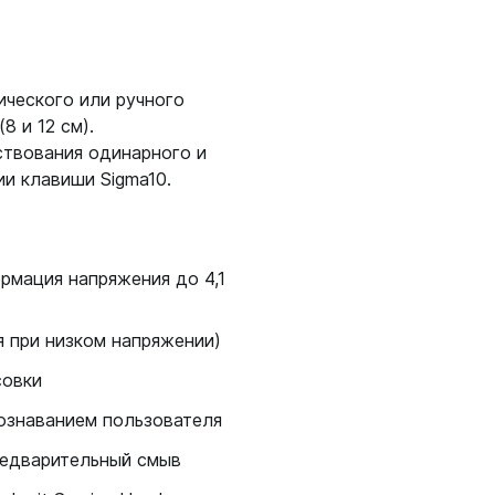
ического или ручного
8 и 12 см).
ствования одинарного и
и клавиши Sigma10.
рмация напряжения до 4,1
я при низком напряжении)
совки
ознаванием пользователя
редварительный смыв