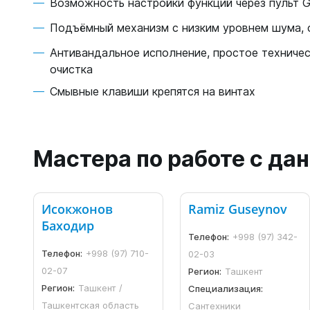
Возможность настройки функций через пульт Ge
Подъёмный механизм с низким уровнем шума,
Антивандальное исполнение, простое техниче
очистка
Смывные клавиши крепятся на винтах
Мастера по работе с д
Исокжонов
Ramiz Guseynov
Баходир
Телефон:
+998 (97) 342-
Телефон:
+998 (97) 710-
02-03
02-07
Регион:
Ташкент
Регион:
Ташкент /
Специализация:
Ташкентская область
Сантехники