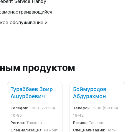
berit Service Handy
 самонастраивающийся
ское обслуживание и
анным продуктом
Тураббаев Зоир
Боймуродов
Ашурбоевич
Абдурахмон
Телефон:
+998 (77) 284-
Телефон:
+998 (99) 864-
40-80
16-42
Регион:
Ташкент
Регион:
Ташкент
Специализация:
Ремонт
Специализация:
Полы