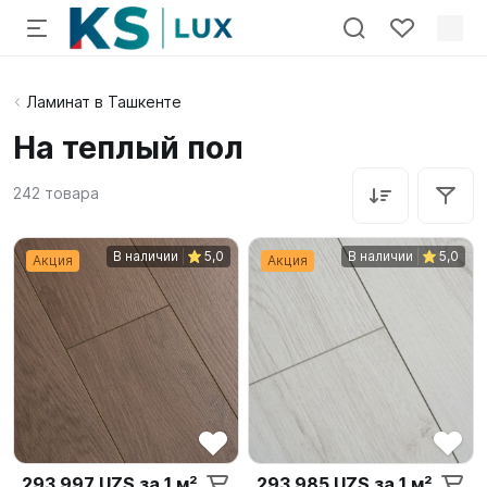
Ламинат в Ташкенте
На теплый пол
242
товара
В наличии
5,0
В наличии
5,0
Акция
Акция
293 997 UZS за 1 м²
293 985 UZS за 1 м²