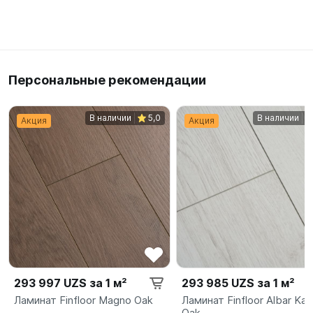
Персональные рекомендации
В наличии
5,0
В наличии
Акция
Акция
293 997 UZS за 1 м²
293 985 UZS за 1 м²
Ламинат Finfloor Magno Oak
Ламинат Finfloor Albar Kal
Oak