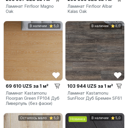
Ламинат Finfloor Magno
Ламинат Finfloor Albar
Oak
Kalas Oak
В наличии
5,0
В наличии
5,0
69 610 UZS за 1 м²
103 944 UZS за 1 м²
Ламинат Kastamonu
Ламинат Kastamonu
Floorpan Green FP104 Дуб
SunFloor Дуб Бремен SF61
Ливерпуль (без фаски)
Осталось мало
5,0
В наличии
5,0
Новинка