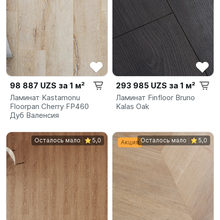
98 887 UZS за 1 м²
293 985 UZS за 1 м²
Ламинат Kastamonu
Ламинат Finfloor Bruno
Floorpan Cherry FP460
Kalas Oak
Дуб Валенсия
Осталось мало
5,0
Осталось мало
5,0
Акция