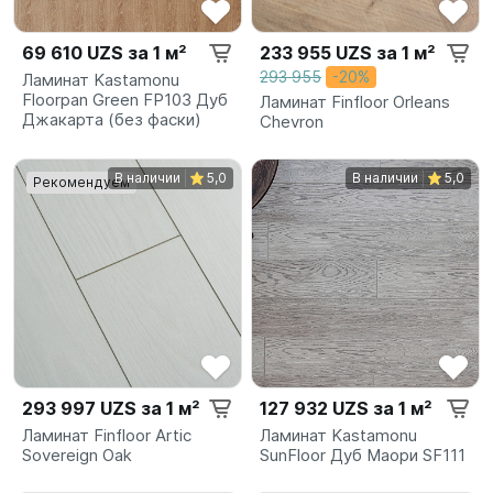
69 610 UZS за 1 м²
233 955 UZS за 1 м²
293 955
-20%
Ламинат Kastamonu
Floorpan Green FP103 Дуб
Ламинат Finfloor Orleans
Джакарта (без фаски)
Chevron
В наличии
5,0
В наличии
5,0
Рекомендуем
293 997 UZS за 1 м²
127 932 UZS за 1 м²
Ламинат Finfloor Artic
Ламинат Kastamonu
Sovereign Oak
SunFloor Дуб Маори SF111