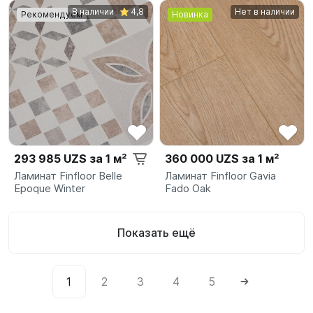
В наличии
4,8
Нет в наличии
Рекомендуем
Новинка
293 985 UZS за 1 м²
360 000 UZS за 1 м²
Ламинат Finfloor Belle
Ламинат Finfloor Gavia
Epoque Winter
Fado Oak
Показать ещё
1
2
3
4
5