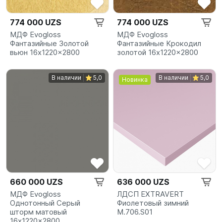
774 000 UZS
774 000 UZS
МДФ Evogloss
МДФ Evogloss
Фантазийные Золотой
Фантазийные Крокодил
вьюн 16x1220x2800
золотой 16x1220x2800
В наличии
5,0
В наличии
5,0
Новинка
660 000 UZS
636 000 UZS
МДФ Evogloss
ЛДСП EXTRAVERT
Однотонный Серый
Фиолетовый зимний
шторм матовый
M.706.S01
16x1220x2800