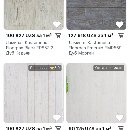
100 827 UZS за 1 м²
127 918 UZS за 1 м²
Ламинат Kastamonu
Ламинат Kastamonu
Floorpan Black FP853.2
Floorpan Emerald EMR569
Дуб Кадьяк
Дуб Морган
В наличии
5,0
Осталось мало
100 827 UZS за 1 м²
90 125 UZS за 1 м²