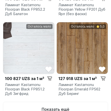
Ламинат Kastamonu
Ламинат Kastamonu
Floorpan Black FP852.2
Floorpan Yellow FP201 Дуб
Дуб Балатон
Ярл (без фаски)
Осталось мало
Осталось мало
5,0
100 827 UZS за 1 м²
127 918 UZS за 1 м²
Ламинат Kastamonu
Ламинат Kastamonu
Floorpan Black FP851.2
Floorpan Emerald FP562
Дуб Зигфрид
Дуб Беринг
Показать ещё