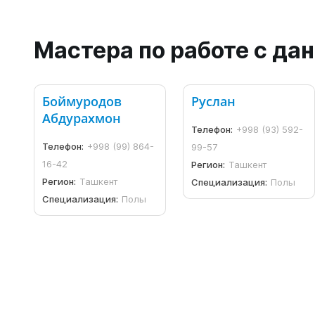
Мастера по работе с д
Боймуродов
Руслан
Абдурахмон
Телефон:
+998 (93) 592-
Телефон:
+998 (99) 864-
99-57
16-42
Регион:
Ташкент
Регион:
Ташкент
Специализация:
Полы
Специализация:
Полы