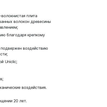
о-волокнистая плита
ованных волокон древесины
авлением;
нию благодаря крепкому
е подвержен воздействию
сти;
 Uniclic;
в;
анические воздействия.
щении 20 лет.