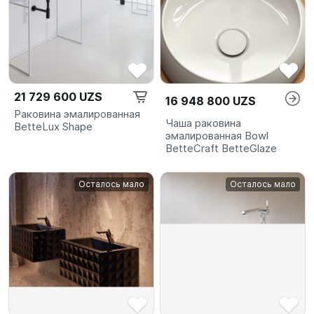
21 729 600 UZS
16 948 800 UZS
Раковина эмалированная
Чаша раковина
BetteLux Shape
эмалированная Bowl
BetteCraft BetteGlaze
Осталось мало
Осталось мало