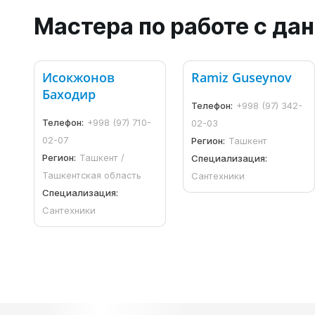
Мастера по работе с д
Исокжонов
Ramiz Guseynov
Баходир
Телефон:
+998 (97) 342-
Телефон:
+998 (97) 710-
02-03
02-07
Регион:
Ташкент
Регион:
Ташкент /
Специализация:
Ташкентская область
Сантехники
Специализация:
Сантехники