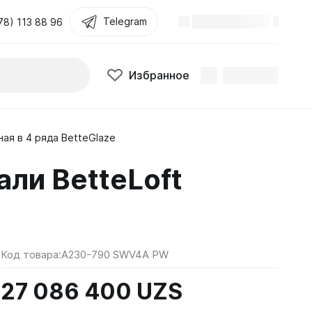
Telegram
78) 113 88 96
Избранное
ая в 4 ряда BetteGlaze
али BetteLoft
Код товара:
A230-790 SWV4A PW
27 086 400 UZS