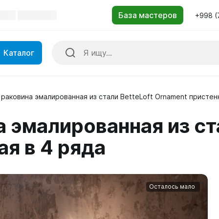
+998 (
Каталог
раковина эмалированная из стали BetteLoft Ornament пристенн
 эмалированная из ст
я в 4 ряда
Осталось мало