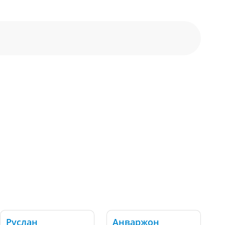
Руслан
Анваржон