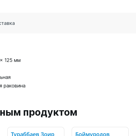
ставка
x 125 мм
ьная
я раковина
анным продуктом
Тураббаев Зоир
Боймуродов