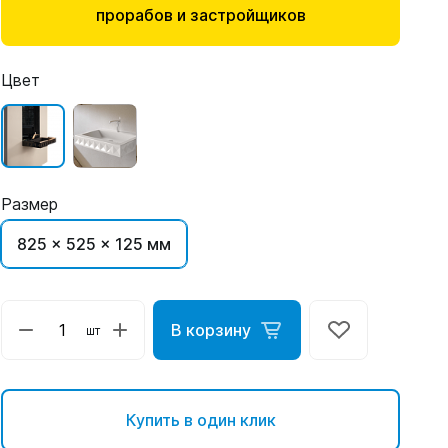
прорабов и застройщиков
Цвет
Размер
825 x 525 x 125 мм
В корзину
шт
Купить в один клик