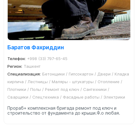
Баратов Фахриддин
Телефон:
+998 (33) 797-65-45
Регион:
Ташкент
Специализация:
Бетонщики / Гипсокартон / Двери / Кладка
кирпича / Лестницы / Маляры - штукатуры / Отопление /
Плотники / Полы / Ремонт под ключ / Сантехники /
Сварщики / Спецтехника / Фасадные работы / Электрики
Прораб+ комплексная бригада ремонт под ключ и
строительство от фундамента до крыши.Ф.о любая.