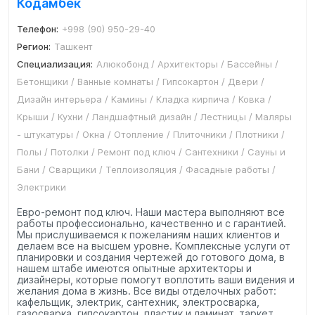
Кодамбек
Телефон:
+998 (90) 950-29-40
Регион:
Ташкент
Специализация:
Алюкобонд / Архитекторы / Бассейны /
Бетонщики / Ванные комнаты / Гипсокартон / Двери /
Дизайн интерьера / Камины / Кладка кирпича / Ковка /
Крыши / Кухни / Ландшафтный дизайн / Лестницы / Маляры
- штукатуры / Окна / Отопление / Плиточники / Плотники /
Полы / Потолки / Ремонт под ключ / Сантехники / Сауны и
Бани / Сварщики / Теплоизоляция / Фасадные работы /
Электрики
Евро-ремонт под ключ. Наши мастера выполняют все
работы профессионально, качественно и с гарантией.
Мы прислушиваемся к пожеланиям наших клиентов и
делаем все на высшем уровне. Комплексные услуги от
планировки и создания чертежей до готового дома, в
нашем штабе имеются опытные архитекторы и
дизайнеры, которые помогут воплотить ваши видения и
желания дома в жизнь. Все виды отделочных работ:
кафельщик, электрик, сантехник, электросварка,
газосварка, гипсокартон, пластик и ламинат, таркет,