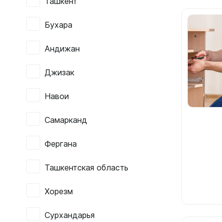
Ташкент
Бухара
Андижан
Джизак
Навои
Самарканд
Фергана
Ташкентская область
Хорезм
Сурхандарья