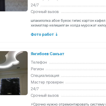
24/7
Срочный вызов
шпакилопка абое буеок гипис картон кафел
хизматлар келишилган холда мурожат кило
Фото работ ⇣
Янгибоев Санъат
Телефон
Регион
Специализация
Мастер проверен
24/7
Срочный вызов
⚡️Срочно нужно отремонтировать систему 