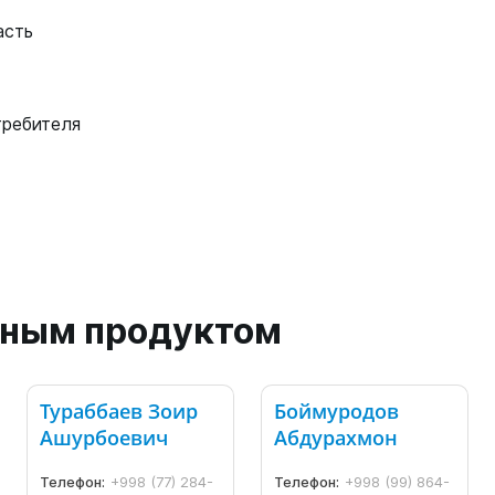
асть
требителя
анным продуктом
Тураббаев Зоир
Боймуродов
Ашурбоевич
Абдурахмон
Телефон:
+998 (77) 284-
Телефон:
+998 (99) 864-