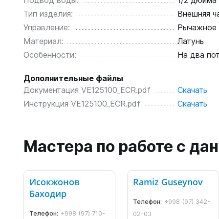
Подвод воды:
1/2 дюйма
Тип изделия:
Внешняя ч
Управление:
Рычажное
Материал:
Латунь
Особенности:
На два по
Дополнительные файлы
Документация VE125100_ECR.pdf
Скачать
Инструкция VE125100_ECR.pdf
Скачать
Мастера по работе с д
Исокжонов
Ramiz Guseynov
Баходир
Телефон:
+998 (97) 342-
Телефон:
+998 (97) 710-
02-03