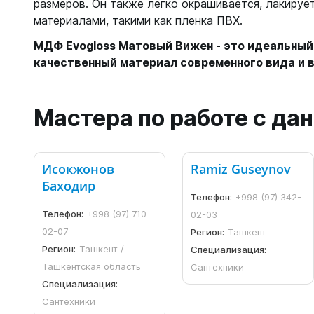
размеров. Он также легко окрашивается, лакируе
материалами, такими как пленка ПВХ.
МДФ Evogloss Матовый Вижен - это идеальный 
качественный материал современного вида и в
Мастера по работе с д
Исокжонов
Ramiz Guseynov
Баходир
Телефон:
+998 (97) 342-
Телефон:
+998 (97) 710-
02-03
02-07
Регион:
Ташкент
Регион:
Ташкент /
Специализация:
Ташкентская область
Сантехники
Специализация:
Сантехники