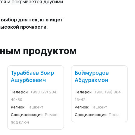
тся и покрывается другими
выбор для тех, кто ищет
ысокой прочности.
анным продуктом
Тураббаев Зоир
Боймуродов
Ашурбоевич
Абдурахмон
Телефон:
+998 (77) 284-
Телефон:
+998 (99) 864-
40-80
16-42
Регион:
Ташкент
Регион:
Ташкент
Специализация:
Ремонт
Специализация:
Полы
под ключ