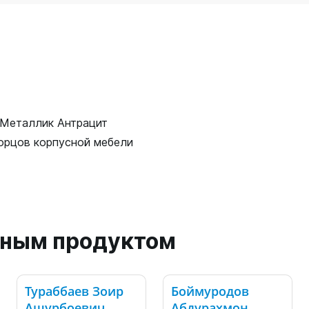
 Металлик Антрацит
орцов корпусной мебели
анным продуктом
Тураббаев Зоир
Боймуродов
Ашурбоевич
Абдурахмон