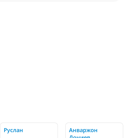
Руслан
Анваржон
Дониев