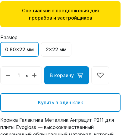
Специальные предложения для
прорабов и застройщиков
Размер
0.80x22 мм
2x22 мм
В корзину
м
Купить в один клик
Кромка Галактика Металлик Антрацит P211 для
плиты Evogloss — высококачественный
современный облицовочный материал, который