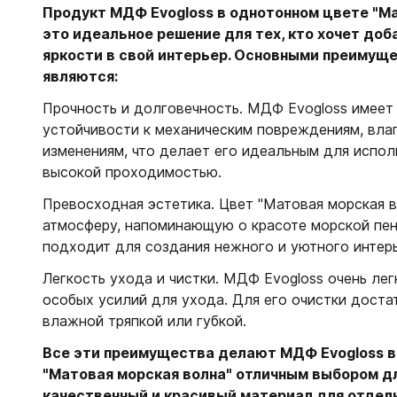
Продукт МДФ Evogloss в однотонном цвете "Ма
это идеальное решение для тех, кто хочет до
яркости в свой интерьер. Основными преимущ
являются:
Прочность и долговечность. МДФ Evogloss имеет
устойчивости к механическим повреждениям, вла
изменениям, что делает его идеальным для испол
высокой проходимостью.
Превосходная эстетика. Цвет "Матовая морская 
атмосферу, напоминающую о красоте морской пен
подходит для создания нежного и уютного интерь
Легкость ухода и чистки. МДФ Evogloss очень лег
особых усилий для ухода. Для его очистки доста
влажной тряпкой или губкой.
Все эти преимущества делают МДФ Evogloss в
"Матовая морская волна" отличным выбором дл
качественный и красивый материал для отделк