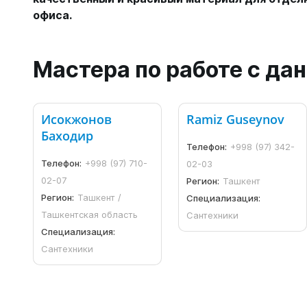
офиса.
Мастера по работе с д
Исокжонов
Ramiz Guseynov
Баходир
Телефон:
+998 (97) 342-
Телефон:
+998 (97) 710-
02-03
02-07
Регион:
Ташкент
Регион:
Ташкент /
Специализация:
Ташкентская область
Сантехники
Специализация:
Сантехники