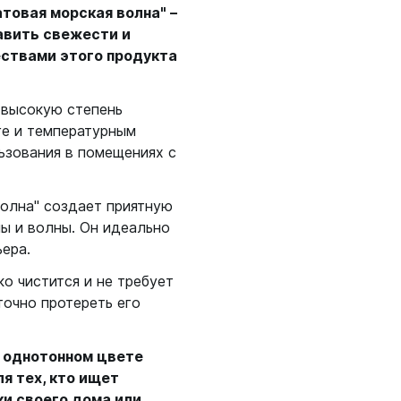
товая морская волна" –
бавить свежести и
ествами этого продукта
 высокую степень
ге и температурным
ьзования в помещениях с
волна" создает приятную
ы и волны. Он идеально
ера.
ко чистится и не требует
точно протереть его
 однотонном цвете
я тех, кто ищет
и своего дома или