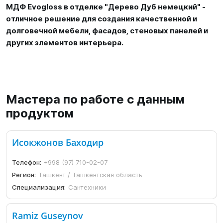
МДФ Evogloss в отделке "Дерево Дуб немецкий" -
отличное решение для создания качественной и
долговечной мебели, фасадов, стеновых панелей и
других элементов интерьера.
Мастера по работе с данным
продуктом
Исокжонов Баходир
Телефон:
+998 (97) 710-02-07
Регион:
Ташкент / Ташкентская область
Специализация:
Сантехники
Ramiz Guseynov