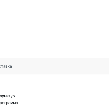
ставка
арнитур
рограмма