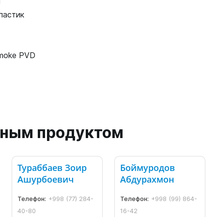
й
ластик
moke PVD
анным продуктом
Тураббаев Зоир
Боймуродов
Ашурбоевич
Абдурахмон
Телефон:
+998 (77) 284-
Телефон:
+998 (99) 864-
40-80
16-42