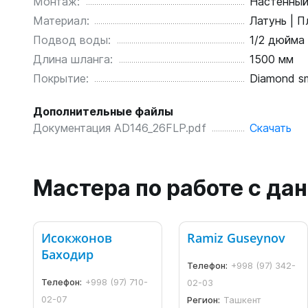
Монтаж:
Настенны
Материал:
Латунь | П
Подвод воды:
1/2 дюйма
Длина шланга:
1500 мм
Покрытие:
Diamond s
Дополнительные файлы
Документация AD146_26FLP.pdf
Скачать
Мастера по работе с д
Исокжонов
Ramiz Guseynov
Баходир
Телефон:
+998 (97) 342-
Телефон:
+998 (97) 710-
02-03
02-07
Регион:
Ташкент