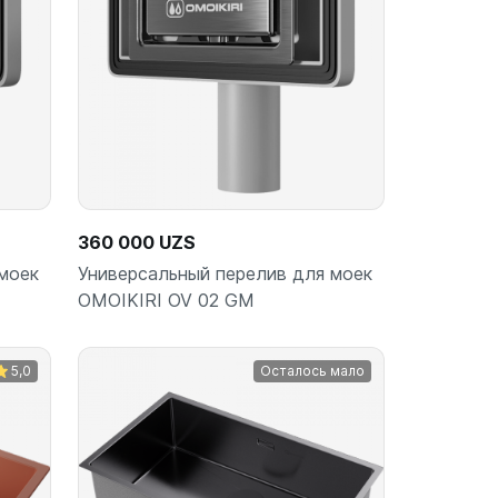
360 000 UZS
моек
Универсальный перелив для моек
OMOIKIRI OV 02 GM
5,0
Осталось мало
ину
В корзину
шт