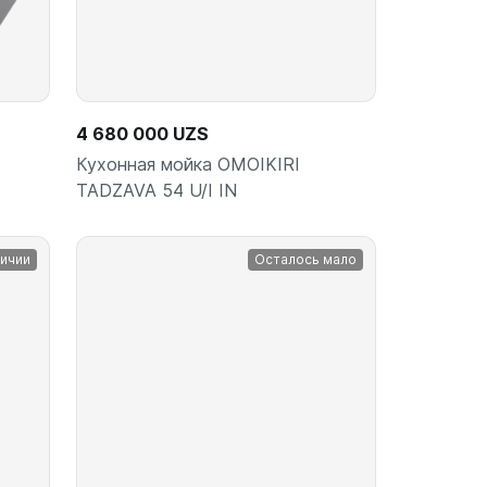
4 680 000 UZS
Кухонная мойка OMOIKIRI
TADZAVA 54 U/I IN
личии
Осталось мало
ину
В корзину
шт