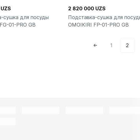
 UZS
2 820 000 UZS
а-сушка для посуды
Подставка-сушка для посуд
 FG-01-PRO GB
OMOIKIRI FP-01-PRO GB
1
2
В корзину
В корз
шт
шт