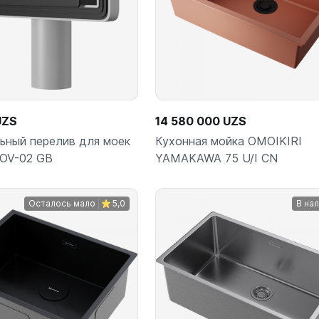
UZS
14 580 000 UZS
ьный перелив для моек
Кухонная мойка OMOIKIRI
 OV-02 GB
YAMAKAWA 75 U/I CN
Осталось мало
5,0
В на
В корзину
В корз
шт
шт