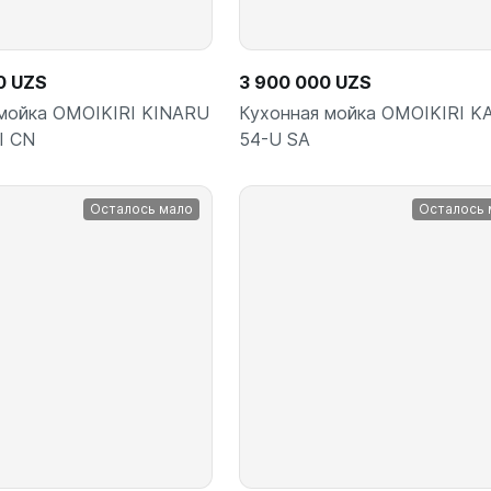
0 UZS
3 900 000 UZS
мойка OMOIKIRI KINARU
Кухонная мойка OMOIKIRI K
I CN
54-U SA
Осталось мало
Осталось 
В корзину
В корз
шт
шт