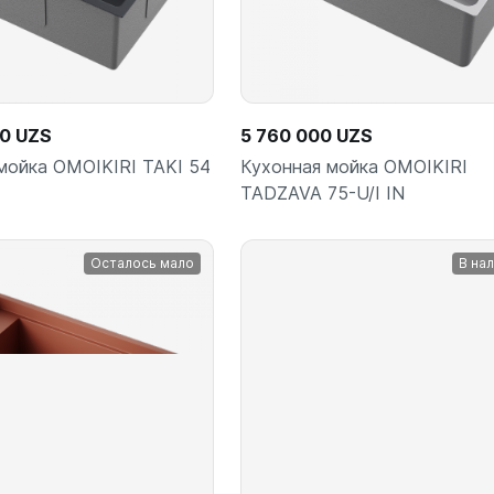
00 UZS
5 760 000 UZS
мойка OMOIKIRI TAKI 54
Кухонная мойка OMOIKIRI
TADZAVA 75-U/I IN
Осталось мало
В на
В корзину
В корз
шт
шт