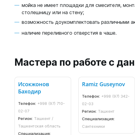
мойка не имеет площадки для смесителя, монт
столешницу или на стену;
возможность доукомплектовать различными а
наличие переливного отверстия в чаше.
Мастера по работе с д
Исокжонов
Ramiz Guseynov
Баходир
Телефон:
+998 (97) 342-
Телефон:
+998 (97) 710-
02-03
02-07
Регион:
Ташкент
Регион:
Ташкент /
Специализация:
Ташкентская область
Сантехники
Специализация: