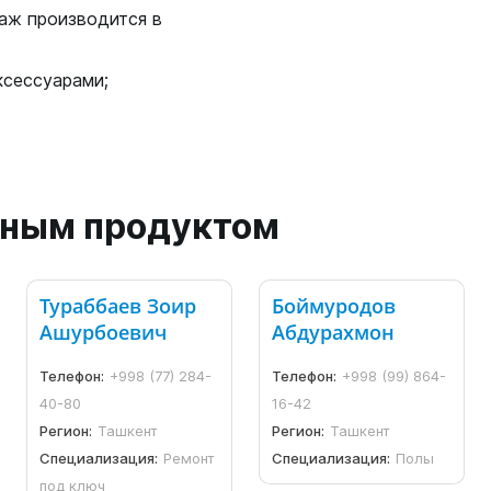
аж производится в
ксессуарами;
анным продуктом
Тураббаев Зоир
Боймуродов
Ашурбоевич
Абдурахмон
Телефон:
+998 (77) 284-
Телефон:
+998 (99) 864-
40-80
16-42
Регион:
Ташкент
Регион:
Ташкент
Специализация:
Ремонт
Специализация:
Полы
под ключ