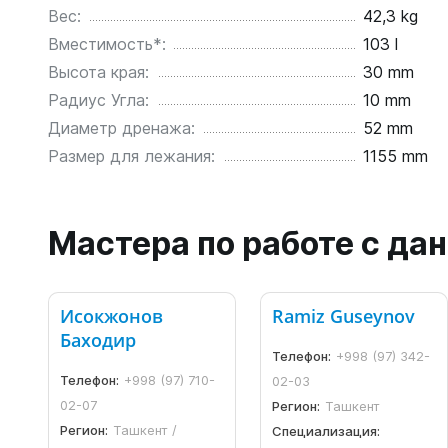
Вес:
42,3 kg
Вместимость*:
103 l
Высота края:
30 mm
Радиус Угла:
10 mm
Диаметр дренажа:
52 mm
Размер для лежания:
1155 mm
Мастера по работе с д
Исокжонов
Ramiz Guseynov
Баходир
Телефон:
+998 (97) 342-
Телефон:
+998 (97) 710-
02-03
02-07
Регион:
Ташкент
Регион:
Ташкент /
Специализация: