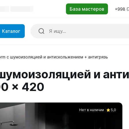
+998 (
Каталог
orm с шумоизоляцией и антискольжением + антигрязь
с шумоизоляцией и ан
00 x 420
Нет в наличии
5,0