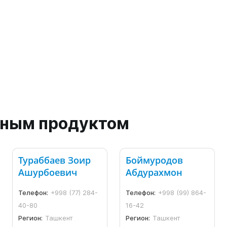
анным продуктом
Тураббаев Зоир
Боймуродов
Ашурбоевич
Абдурахмон
Телефон:
+998 (77) 284-
Телефон:
+998 (99) 864-
40-80
16-42
Регион:
Ташкент
Регион:
Ташкент