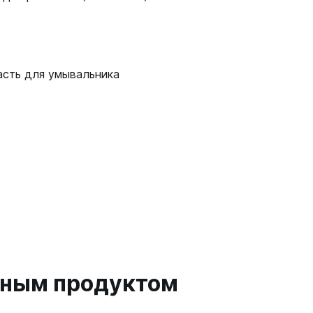
асть для умывальника
анным продуктом