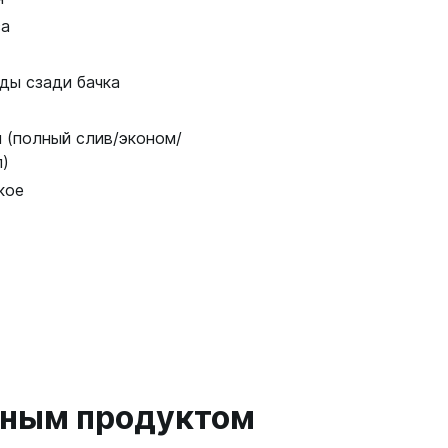
за
ды сзади бачка
и (полный слив/эконом/
п)
кое
анным продуктом