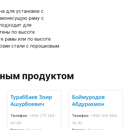
на для установки с
амонесущую раму с
 подходит для
тены по высоте
те рамы или по высоте
розии стали с порошковым
анным продуктом
Тураббаев Зоир
Боймуродов
Ашурбоевич
Абдурахмон
Телефон:
+998 (77) 284-
Телефон:
+998 (99) 864-
40-80
16-42