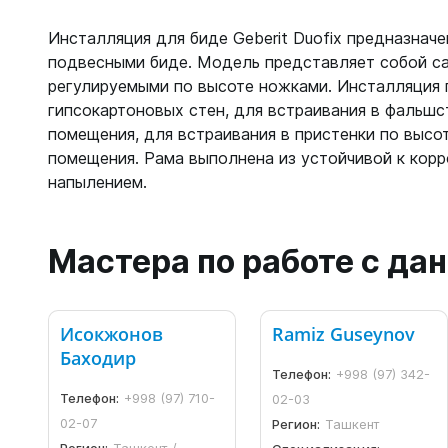
Инсталляция для биде Geberit Duofix предназначе
подвесными биде. Модель представляет собой с
регулируемыми по высоте ножками. Инсталляция
гипсокартоновых стен, для встраивания в фальшс
помещения, для встраивания в пристенки по высо
помещения. Рама выполнена из устойчивой к кор
напылением.
Мастера по работе с д
Исокжонов
Ramiz Guseynov
Баходир
Телефон:
+998 (97) 342-
Телефон:
+998 (97) 710-
02-03
02-07
Регион:
Ташкент