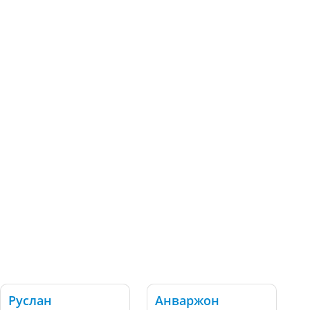
Руслан
Анваржон