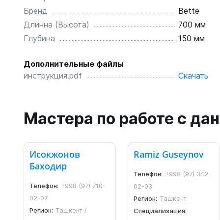
Бренд
Bette
Длинна (Высота)
700 мм
Глубина
150 мм
Дополнительные файлы
инструкция.pdf
Скачать
Мастера по работе с д
Исокжонов
Ramiz Guseynov
Баходир
Телефон:
+998 (97) 342-
Телефон:
+998 (97) 710-
02-03
02-07
Регион:
Ташкент
Регион:
Ташкент /
Специализация: