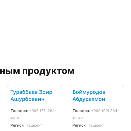
анным продуктом
Тураббаев Зоир
Боймуродов
Ашурбоевич
Абдурахмон
Телефон:
+998 (77) 284-
Телефон:
+998 (99) 864-
40-80
16-42
Регион:
Ташкент
Регион:
Ташкент