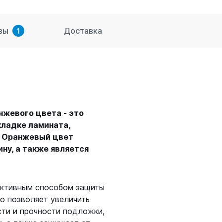
вы
Доставка
1
нжевого цвета - это
кладке ламината,
. Оранжевый цвет
ну, а также является
фективным способом защиты
то позволяет увеличить
сти и прочности подложки,