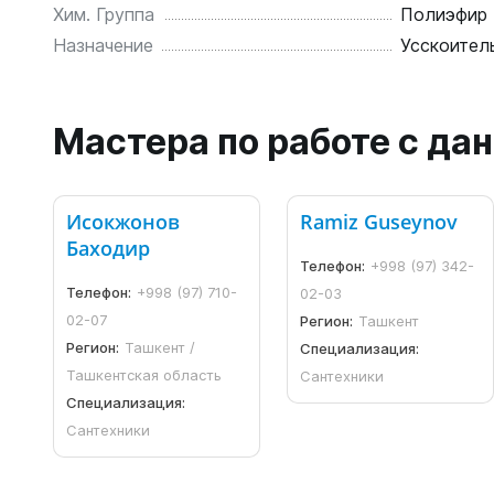
Хим. Группа
Полиэфир
Назначение
Усскоител
Мастера по работе с д
Исокжонов
Ramiz Guseynov
Баходир
Телефон:
+998 (97) 342-
Телефон:
+998 (97) 710-
02-03
02-07
Регион:
Ташкент
Регион:
Ташкент /
Специализация:
Ташкентская область
Сантехники
Специализация:
Сантехники