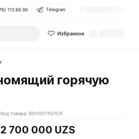
Telegram
78) 113 88 96
Избранное
у
номящий горячую
Код товара:
BSH101119/1CR
2 700 000 UZS