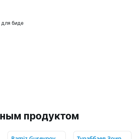
 для биде
анным продуктом
Ramiz Guseynov
Тураббаев Зоир