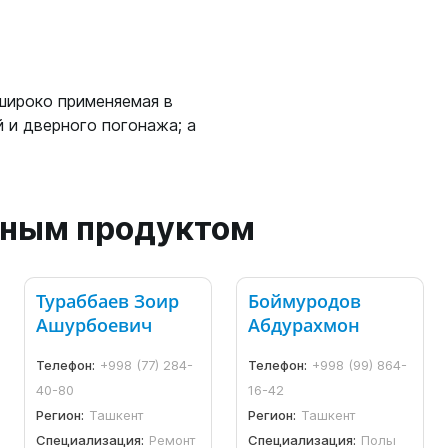
широко применяемая в
 и дверного погонажа; а
анным продуктом
Тураббаев Зоир
Боймуродов
Ашурбоевич
Абдурахмон
Телефон:
+998 (77) 284-
Телефон:
+998 (99) 864-
40-80
16-42
Регион:
Ташкент
Регион:
Ташкент
Специализация:
Ремонт
Специализация:
Полы