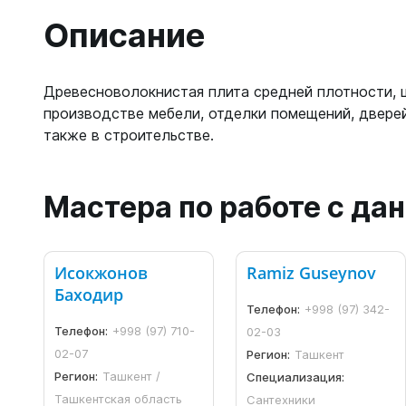
Описание
Древесноволокнистая плита средней плотности, 
производстве мебели, отделки помещений, дверей
также в строительстве.
Мастера по работе с д
Исокжонов
Ramiz Guseynov
Баходир
Телефон:
+998 (97) 342-
Телефон:
+998 (97) 710-
02-03
02-07
Регион:
Ташкент
Регион:
Ташкент /
Специализация:
Ташкентская область
Сантехники