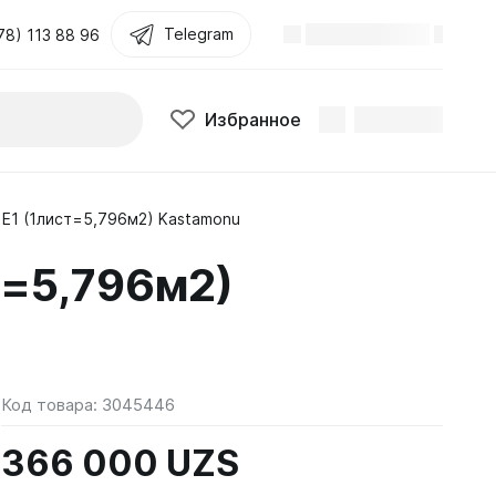
Telegram
78) 113 88 96
Избранное
Е1 (1лист=5,796м2) Kastamonu
=5,796м2)
Код товара:
3045446
366 000 UZS