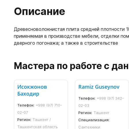
Описание
Древесноволокнистая плита средней плотности 
применяемая в производстве мебели, отделки пом
дверного погонажа; а также в строительстве
Мастера по работе с д
Исокжонов
Ramiz Guseynov
Баходир
Телефон:
+998 (97) 342-
Телефон:
+998 (97) 710-
02-03
02-07
Регион:
Ташкент
Регион:
Ташкент /
Специализация:
Ташкентская область
Сантехники