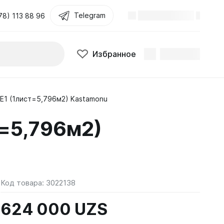
Telegram
78) 113 88 96
Избранное
1 (1лист=5,796м2) Kastamonu
=5,796м2)
Код товара:
3022138
624 000 UZS