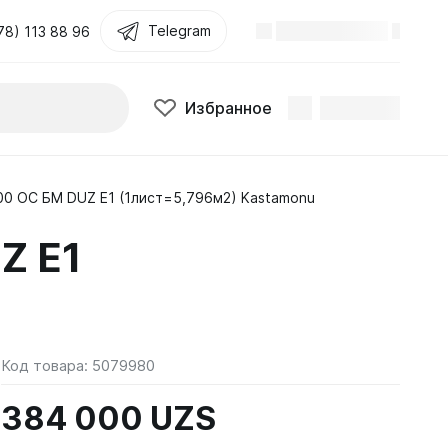
Telegram
78) 113 88 96
Избранное
0 ОС БМ DUZ E1 (1лист=5,796м2) Kastamonu
Z E1
Код товара:
5079980
384 000 UZS