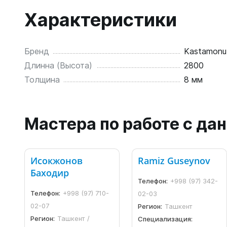
Характеристики
Бренд
Kastamonu
Длинна (Высота)
2800
Толщина
8 мм
Мастера по работе с д
Исокжонов
Ramiz Guseynov
Баходир
Телефон:
+998 (97) 342-
Телефон:
+998 (97) 710-
02-03
02-07
Регион:
Ташкент
Регион:
Ташкент /
Специализация: