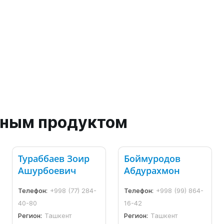
анным продуктом
Тураббаев Зоир
Боймуродов
Ашурбоевич
Абдурахмон
Телефон:
+998 (77) 284-
Телефон:
+998 (99) 864-
40-80
16-42
Регион:
Ташкент
Регион:
Ташкент