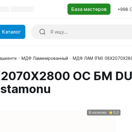
+998 (
Каталог
Ташкенте
МДФ Ламинированный
МДФ ЛАМ (FM) 08X2070X280
2070X2800 ОС БМ DU
astamonu
В наличии
5,0