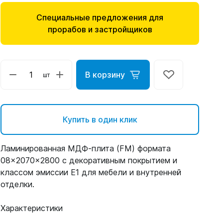
Специальные предложения для
прорабов и застройщиков
В корзину
шт
Купить в один клик
Ламинированная МДФ-плита (FM) формата
08×2070×2800 с декоративным покрытием и
классом эмиссии E1 для мебели и внутренней
отделки.
Характеристики