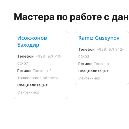
Мастера по работе с д
Исокжонов
Ramiz Guseynov
Баходир
Телефон:
+998 (97) 342-
Телефон:
+998 (97) 710-
02-03
02-07
Регион:
Ташкент
Регион:
Ташкент /
Специализация:
Ташкентская область
Сантехники
Специализация:
Сантехники