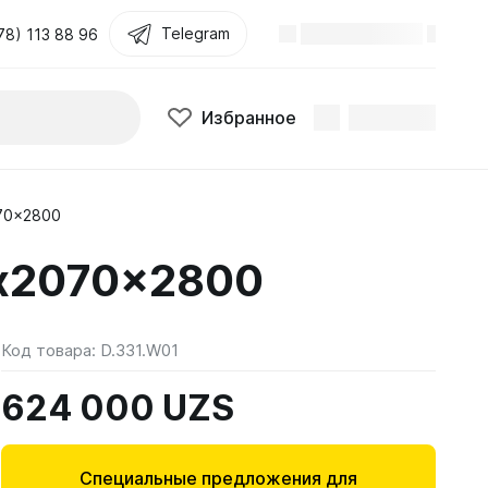
Telegram
78) 113 88 96
Избранное
070x2800
6x2070x2800
Код товара:
D.331.W01
624 000 UZS
Специальные предложения для