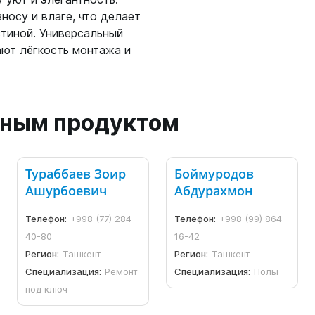
носу и влаге, что делает
стиной. Универсальный
ают лёгкость монтажа и
анным продуктом
Тураббаев Зоир
Боймуродов
Ашурбоевич
Абдурахмон
Телефон:
+998 (77) 284-
Телефон:
+998 (99) 864-
40-80
16-42
Регион:
Ташкент
Регион:
Ташкент
Специализация:
Ремонт
Специализация:
Полы
под ключ