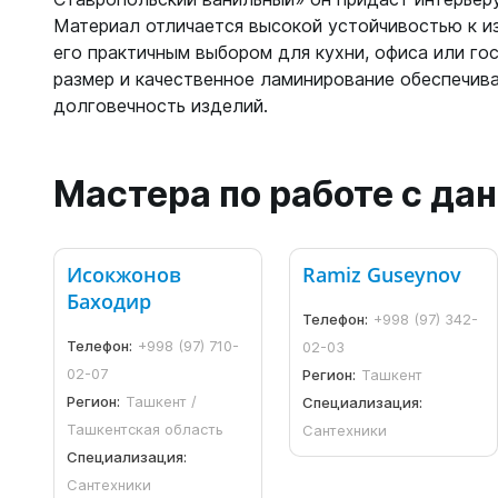
Материал отличается высокой устойчивостью к из
его практичным выбором для кухни, офиса или го
размер и качественное ламинирование обеспечив
долговечность изделий.
Мастера по работе с д
Исокжонов
Ramiz Guseynov
Баходир
Телефон:
+998 (97) 342-
Телефон:
+998 (97) 710-
02-03
02-07
Регион:
Ташкент
Регион:
Ташкент /
Специализация:
Ташкентская область
Сантехники
Специализация:
Сантехники