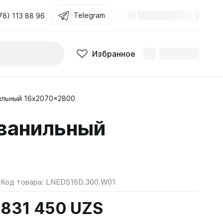
Telegram
78) 113 88 96
Избранное
ильный 16x2070x2800
ванильный
Код товара:
LNEDS16D.300.W01
831 450 UZS