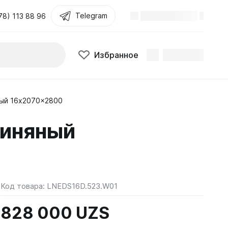
Telegram
78) 113 88 96
Избранное
ный 16x2070x2800
линяный
Код товара:
LNEDS16D.523.W01
828 000 UZS