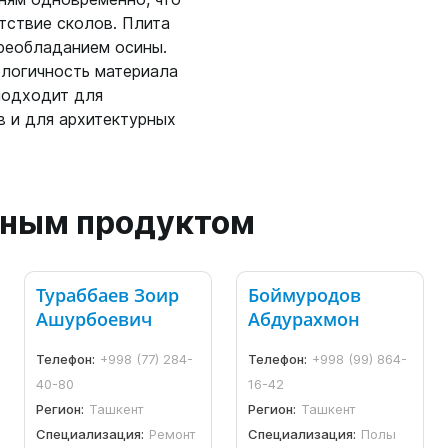
тствие сколов. Плита
преобладанием осины.
ологичность материала
подходит для
в и для архитектурных
анным продуктом
Тураббаев Зоир
Боймуродов
Ашурбоевич
Абдурахмон
Телефон:
+998 (77) 284-
Телефон:
+998 (99) 864-
40-80
16-42
Регион:
Ташкент
Регион:
Ташкент
Специализация:
Ремонт
Специализация:
Полы