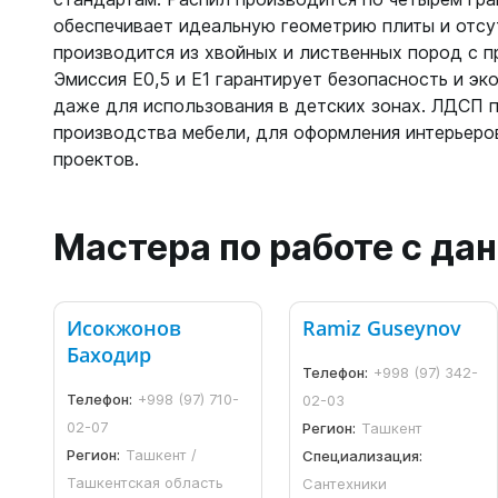
обеспечивает идеальную геометрию плиты и отсу
производится из хвойных и лиственных пород с 
Эмиссия Е0,5 и Е1 гарантирует безопасность и эк
даже для использования в детских зонах. ЛДСП 
производства мебели, для оформления интерьеро
проектов.
Мастера по работе с д
Исокжонов
Ramiz Guseynov
Баходир
Телефон:
+998 (97) 342-
Телефон:
+998 (97) 710-
02-03
02-07
Регион:
Ташкент
Регион:
Ташкент /
Специализация:
Ташкентская область
Сантехники