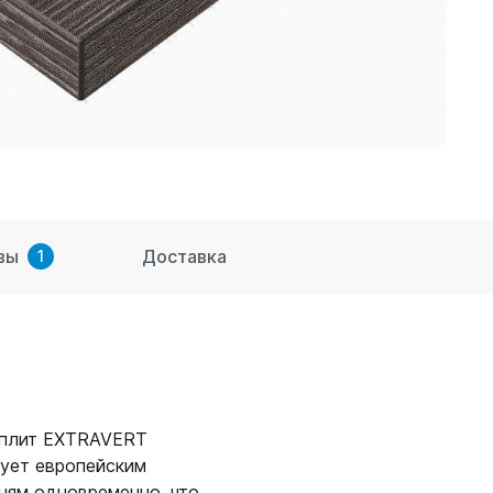
вы
Доставка
1
 плит EXTRAVERT
вует европейским
ням одновременно, что