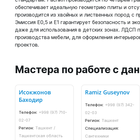
обеспечивает идеальную геометрию плиты и отсу
производится из хвойных и лиственных пород с 
Эмиссия Е0,5 и Е1 гарантирует безопасность и эк
даже для использования в детских зонах. ЛДСП 
производства мебели, для оформления интерьеро
проектов.
Мастера по работе с д
Исокжонов
Ramiz Guseynov
Баходир
Телефон:
+998 (97) 342-
Телефон:
+998 (97) 710-
02-03
02-07
Регион:
Ташкент
Регион:
Ташкент /
Специализация:
Ташкентская область
Сантехники