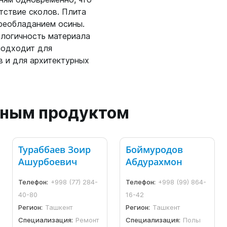
тствие сколов. Плита
преобладанием осины.
ологичность материала
подходит для
в и для архитектурных
анным продуктом
Тураббаев Зоир
Боймуродов
Ашурбоевич
Абдурахмон
Телефон:
+998 (77) 284-
Телефон:
+998 (99) 864-
40-80
16-42
Регион:
Ташкент
Регион:
Ташкент
Специализация:
Ремонт
Специализация:
Полы