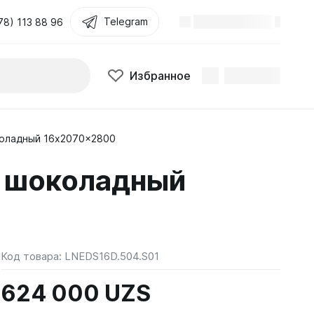
Telegram
78) 113 88 96
Избранное
оладный 16x2070x2800
 шоколадный
Код товара:
LNEDS16D.504.S01
624 000 UZS