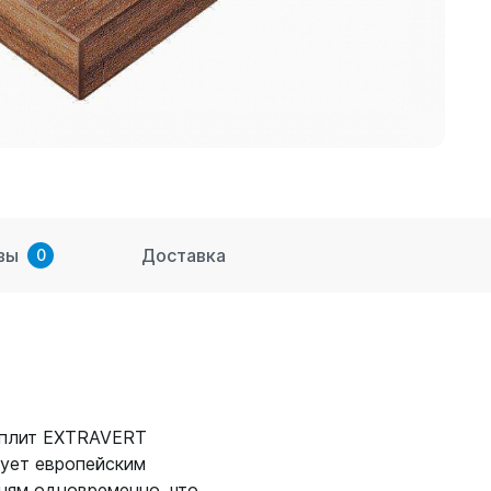
вы
Доставка
0
 плит EXTRAVERT
вует европейским
ням одновременно, что