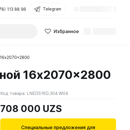
Telegram
78) 113 88 96
Избранное
 16x2070x2800
ной 16x2070x2800
Код товара:
LNEDS16D.304.W04
708 000 UZS
Специальные предложения для