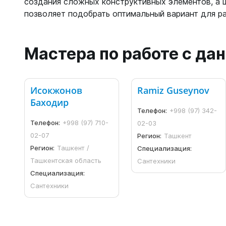
создания сложных конструктивных элементов, а 
позволяет подобрать оптимальный вариант для ра
Мастера по работе с д
Исокжонов
Ramiz Guseynov
Баходир
Телефон:
+998 (97) 342-
Телефон:
+998 (97) 710-
02-03
02-07
Регион:
Ташкент
Регион:
Ташкент /
Специализация:
Ташкентская область
Сантехники
Специализация:
Сантехники