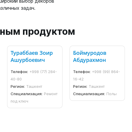
широкий выбор декоров
зличных задач.
анным продуктом
Тураббаев Зоир
Боймуродов
Ашурбоевич
Абдурахмон
Телефон:
+998 (77) 284-
Телефон:
+998 (99) 864-
40-80
16-42
Регион:
Ташкент
Регион:
Ташкент
Специализация:
Ремонт
Специализация:
Полы
под ключ