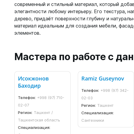
современный и стильный материал, который добав
элегантности любому интерьеру. Его текстура, н
дерево, придаёт поверхности глубину и натуральн
материал идеальным для создания мебели, фасад
элементов.
Мастера по работе с д
Исокжонов
Ramiz Guseynov
Баходир
Телефон:
+998 (97) 342-
Телефон:
+998 (97) 710-
02-03
02-07
Регион:
Ташкент
Регион:
Ташкент /
Специализация:
Ташкентская область
Сантехники
Специализация: