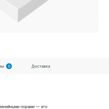
вы
Доставка
0
линейными порами — это