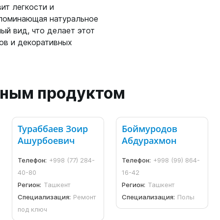
ит легкости и
апоминающая натуральное
ый вид, что делает этот
ов и декоративных
анным продуктом
Тураббаев Зоир
Боймуродов
Ашурбоевич
Абдурахмон
Телефон:
+998 (77) 284-
Телефон:
+998 (99) 864-
40-80
16-42
Регион:
Ташкент
Регион:
Ташкент
Специализация:
Ремонт
Специализация:
Полы
под ключ