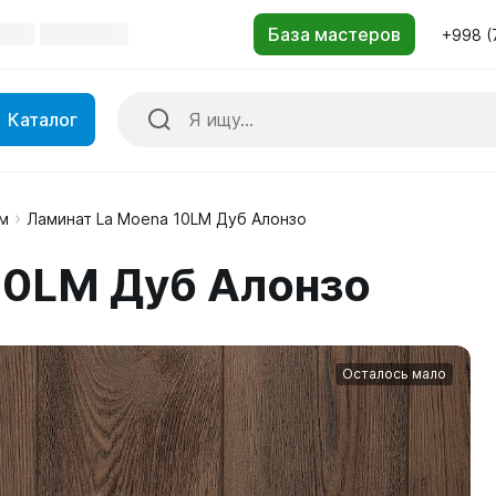
+998 (
Каталог
м
Ламинат La Moena 10LM Дуб Алонзо
10LM Дуб Алонзо
Осталось мало