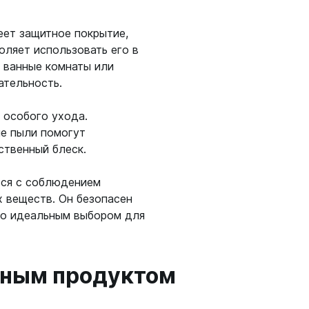
еет защитное покрытие,
оляет использовать его в
 ванные комнаты или
ательность.
т особого ухода.
ие пыли помогут
ственный блеск.
тся с соблюдением
х веществ. Он безопасен
го идеальным выбором для
анным продуктом