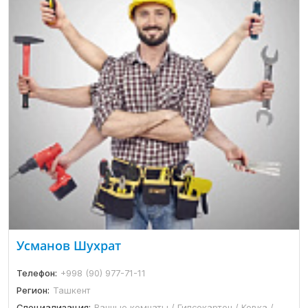
Усманов Шухрат
Телефон:
+998 (90) 977-71-11
Регион:
Ташкент
Специализация:
Ванные комнаты / Гипсокартон / Ковка /