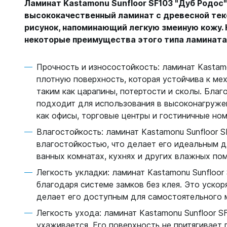
Ламинат Kastamonu Sunfloor SF103 "Дуб Родос"
высококачественный ламинат с древесной те
рисунок, напоминающий легкую змеиную кожу.
некоторые преимущества этого типа ламината
Прочность и износостойкость: ламинат Kastam
плотную поверхность, которая устойчива к ме
таким как царапины, потертости и сколы. Благ
подходит для использования в высоконагруже
как офисы, торговые центры и гостиничные ном
Влагостойкость: ламинат Kastamonu Sunfloor 
влагостойкостью, что делает его идеальным д
ванных комнатах, кухнях и других влажных по
Легкость укладки: ламинат Kastamonu Sunfloor
благодаря системе замков без клея. Это ускор
делает его доступным для самостоятельного 
Легкость ухода: ламинат Kastamonu Sunfloor SF
ухаживается. Его поверхность не притягивает п