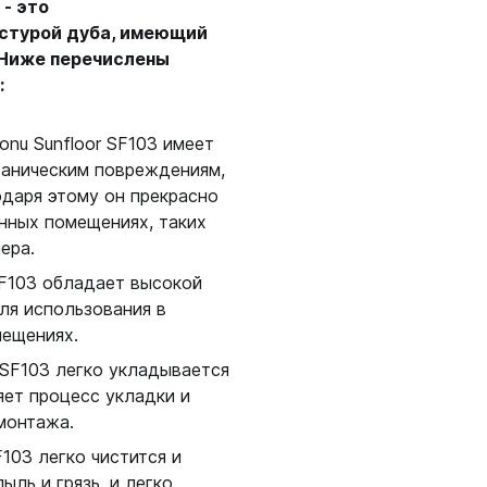
 - это
кстурой дуба, имеющий
 Ниже перечислены
:
onu Sunfloor SF103 имеет
ханическим повреждениям,
одаря этому он прекрасно
нных помещениях, таких
ера.
SF103 обладает высокой
ля использования в
мещениях.
 SF103 легко укладывается
яет процесс укладки и
монтажа.
103 легко чистится и
ыль и грязь, и легко