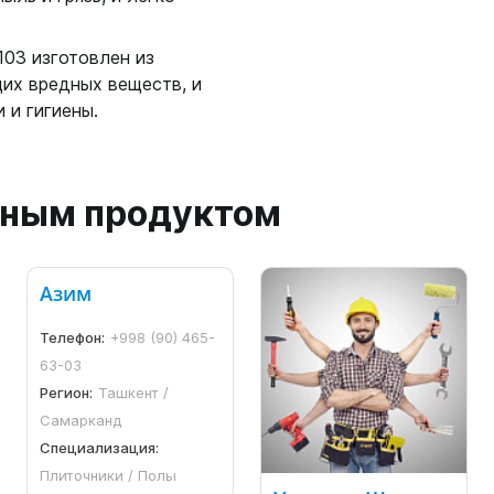
103 изготовлен из
их вредных веществ, и
 и гигиены.
анным продуктом
Азим
Телефон:
+998 (90) 465-
63-03
Регион:
Ташкент /
Самарканд
Специализация:
Плиточники / Полы