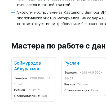
очищается влажной тряпкой.
Экологичность: ламинат Kastamonu Sunfloor SF
экологически чистых материалов, не содержащ
соответствует всем требованиям безопасности
Мастера по работе с д
Боймуродов
Руслан
Абдурахмон
Телефон:
+998 (93) 592-
Телефон:
+998 (99) 864-
99-57
16-42
Регион:
Ташкент
Регион:
Ташкент
Специализация:
Полы
Специализация:
Полы