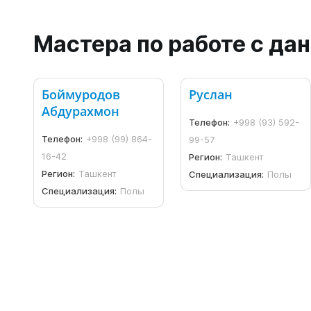
Мастера по работе с д
Боймуродов
Руслан
Абдурахмон
Телефон:
+998 (93) 592-
Телефон:
+998 (99) 864-
99-57
16-42
Регион:
Ташкент
Регион:
Ташкент
Специализация:
Полы
Специализация:
Полы