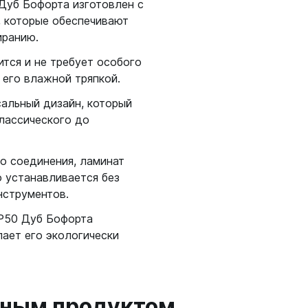
 Дуб Бофорта изготовлен с
, которые обеспечивают
иранию.
ится и не требует особого
 его влажной тряпкой.
сальный дизайн, который
классического до
о соединения, ламинат
о устанавливается без
нструментов.
FP50 Дуб Бофорта
лает его экологически
анным продуктом