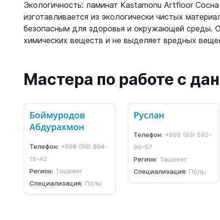
Экологичность: ламинат Kastamonu Artfloor Сосн
изготавливается из экологически чистых материал
безопасным для здоровья и окружающей среды. 
химических веществ и не выделяет вредных веще
Мастера по работе с д
Боймуродов
Руслан
Абдурахмон
Телефон:
+998 (93) 592-
Телефон:
+998 (99) 864-
99-57
16-42
Регион:
Ташкент
Регион:
Ташкент
Специализация:
Полы
Специализация:
Полы