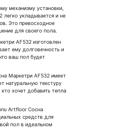
ому механизму установки,
2 легко укладывается и не
ов. Это превосходное
шение для своего пола.
ркетри AF532 изготовлен
вает ему долговечность и
что ваш пол будет
осна Маркетри AF532 имеет
ет натуральную текстуру
 кто хочет добавить тепла
nu Artfloor Сосна
циальных средств для
свой пол в идеальном