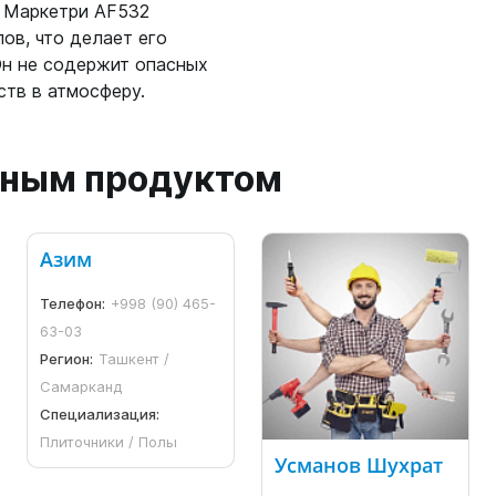
а Маркетри AF532
ов, что делает его
Он не содержит опасных
ств в атмосферу.
анным продуктом
Азим
Телефон:
+998 (90) 465-
63-03
Регион:
Ташкент /
Самарканд
Специализация:
Плиточники / Полы
Усманов Шухрат