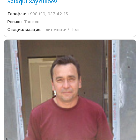
Saidqul Xayrulloev
Телефон:
+998 (99) 987-42-15
Регион:
Ташкент
Специализация:
Плиточники / Полы