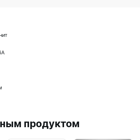
нит
6A
м
анным продуктом