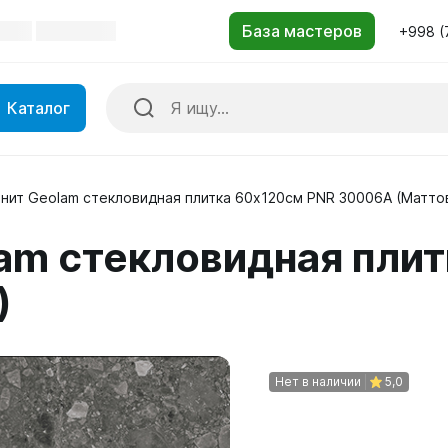
+998 (
Каталог
нит Geolam стекловидная плитка 60х120см PNR 30006A (Матто
am стекловидная пли
)
Нет в наличии
5,0