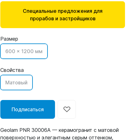
Специальные предложения для
прорабов и застройщиков
Размер
600 x 1200 мм
Свойства
Матовый
Подписаться
Geolam PNR 30006A — керамогранит с матовой
поверхностью и элегантным серым оттенком,