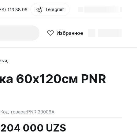
Telegram
78) 113 88 96
Избранное
вый)
тка 60х120см PNR
Код товара:
PNR 30006A
204 000 UZS