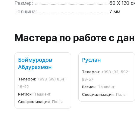
Размер:
60 X 120 с
Толщина:
7 мм
Мастера по работе с д
Боймуродов
Руслан
Абдурахмон
Телефон:
+998 (93) 592-
Телефон:
+998 (99) 864-
99-57
16-42
Регион:
Ташкент
Регион:
Ташкент
Специализация:
Полы
Специализация:
Полы